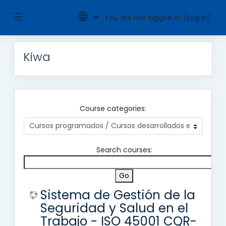
Side
You are not logged in. (
Log in
)
Skip
to
main
panel
Kiwa
content
Course categories:
Search courses:
Sistema de Gestión de la
Seguridad y Salud en el
Trabajo - ISO 45001 CQR-