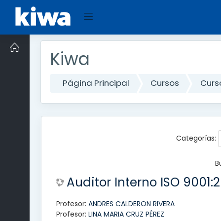
Panel
Salta
al
contenido
lateral
Kiwa
principal
Página Principal
Cursos
Curs
Categorías:
B
Auditor Interno ISO 9001
Profesor:
ANDRES CALDERON RIVERA
Profesor:
LINA MARIA CRUZ PÉREZ