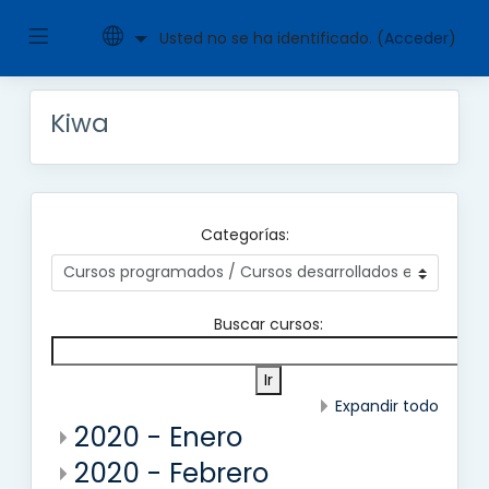
Panel
Usted no se ha identificado. (
Acceder
)
Salta
al
contenido
lateral
Kiwa
principal
Categorías:
Buscar cursos:
Expandir todo
2020 - Enero
2020 - Febrero